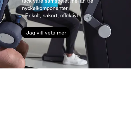
tack vare samspelet mellan tre
nyckelkomponenter
- Enkelt, säkert, effektivt
Jag vill veta mer
Enkelt
Milon-maskinerna ställer in sig själva
(minnesfunktion). Vid första introduktionen
sparas dina personliga träningsparametrar på
ett smartcard och vid nästa besök sker
inställningarna automatiskt. Du som kund
behöver alltså inte längre utföra några