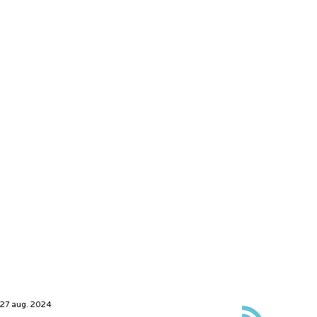
296 33 Åhus
12
Söndagar
Obemannat
Clubmedlemma
r kan besöka
oss alla
dagar kl 4-
23.30
27 aug. 2024