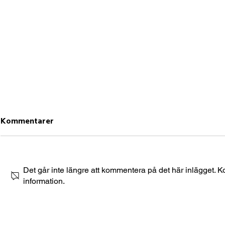
Kommentarer
Det går inte längre att kommentera på det här inlägget. 
information.
💪 Grabbgympan är
🌱 Vårschem
tillbaka! 💪
januari