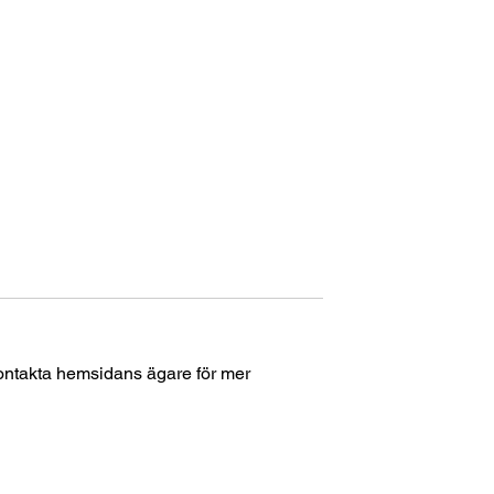
Kontakta hemsidans ägare för mer
at startar 12
🎄✨ TACK för ert
engagemang – och stort
GRATTIS! ✨🎄