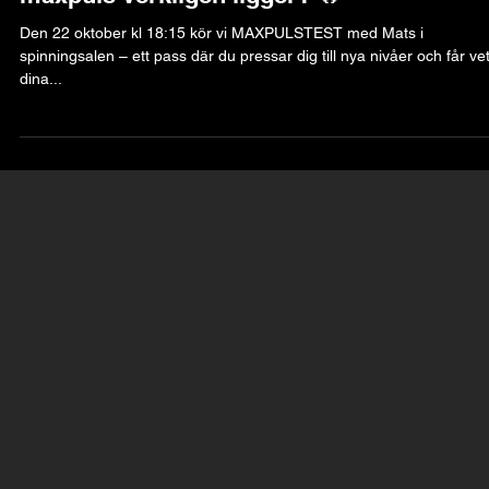
🔥 Är du redo att ta reda på var din
maxpuls verkligen ligger? 🔥
Den 22 oktober kl 18:15 kör vi MAXPULSTEST med Mats i
spinningsalen – ett pass där du pressar dig till nya nivåer och får ve
dina...