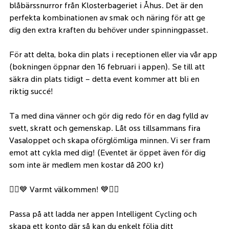
blåbärssnurror från Klosterbageriet i Åhus. Det är den 
perfekta kombinationen av smak och näring för att ge 
dig den extra kraften du behöver under spinningpasset.
För att delta, boka din plats i receptionen eller via vår app 
(bokningen öppnar den 16 februari i appen). Se till att 
säkra din plats tidigt – detta event kommer att bli en 
riktig succé!
Ta med dina vänner och gör dig redo för en dag fylld av 
svett, skratt och gemenskap. Låt oss tillsammans fira 
Vasaloppet och skapa oförglömliga minnen. Vi ser fram 
emot att cykla med dig! (Eventet är öppet även för dig 
som inte är medlem men kostar då 200 kr)
🚴‍♂️💙 Varmt välkommen! 💙🚴‍♀️
Passa på att ladda ner appen Intelligent Cycling och 
skapa ett konto där så kan du enkelt följa ditt 