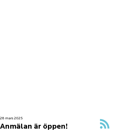
296 33 Åhus
12
Söndagar
Obemannat
Clubmedlemma
r kan besöka
oss alla
dagar kl 4-
23.30
28 mars 2025
Anmälan är öppen!