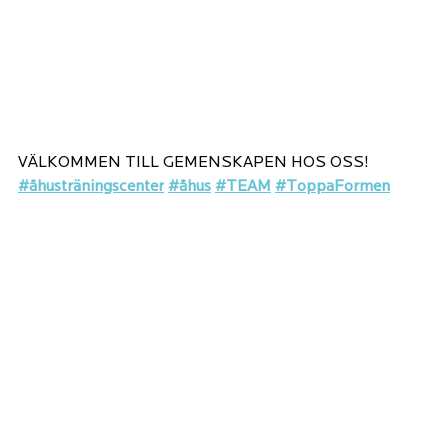
VÄLKOMMEN TILL GEMENSKAPEN HOS OSS!
#åhusträningscenter
#åhus
#TEAM
#ToppaFormen